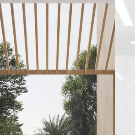
HOME
ACTIETEGELS VOOR ONLINE PRIJZEN
TEGELS
PVC | SPC VLOEREN NIEUW!
LAMINAAT Q5 TECH NIEUW WATERBESTENDIG