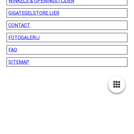
WINKELS & OPENINGSTIJDEN
GIGATEGELSTORE LIER
CONTACT
FOTOGALERIJ
FAQ
SITEMAP
Cookie-instellingen
Deze website maakt gebruik van cookies om bezoekers een optimale
gebruikerservaring te bieden. Bepaalde inhoud van derden wordt
alleen weergegeven als "Inhoud van derden" is ingeschakeld.
Technisch noodzakelijk