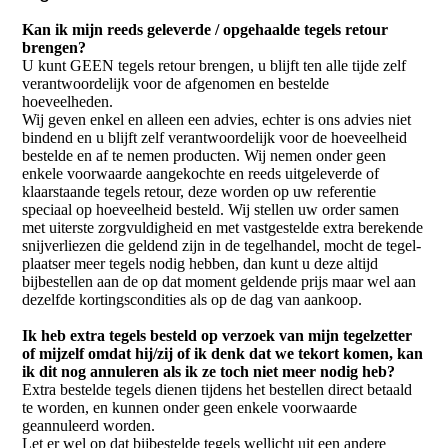
Kan ik mijn reeds geleverde / opgehaalde tegels retour
brengen?
U kunt GEEN tegels retour brengen, u blijft ten alle tijde zelf
verantwoordelijk voor de afgenomen en bestelde
hoeveelheden.
Wij geven enkel en alleen een advies, echter is ons advies niet
bindend en u blijft zelf verantwoordelijk voor de hoeveelheid
bestelde en af te nemen producten. Wij nemen onder geen
enkele voorwaarde aangekochte en reeds uitgeleverde of
klaarstaande tegels retour, deze worden op uw referentie
speciaal op hoeveelheid besteld. Wij stellen uw order samen
met uiterste zorgvuldigheid en met vastgestelde extra berekende
snijverliezen die geldend zijn in de tegelhandel, mocht de tegel-
plaatser meer tegels nodig hebben, dan kunt u deze altijd
bijbestellen aan de op dat moment geldende prijs maar wel aan
dezelfde kortingscondities als op de dag van aankoop.
Ik heb extra tegels besteld op verzoek van mijn tegelzetter
of mijzelf omdat hij/zij of ik denk dat we tekort komen, kan
ik dit nog annuleren als ik ze toch niet meer nodig heb?
Extra bestelde tegels dienen tijdens het bestellen direct betaald
te worden, en kunnen onder geen enkele voorwaarde
geannuleerd worden.
Let er wel op dat bijbestelde tegels wellicht uit een andere