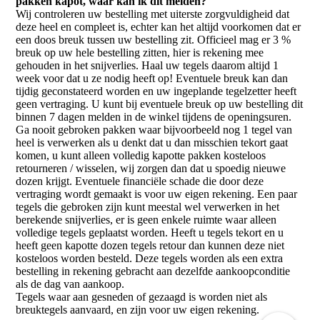
pakken kapot, waar kan ik dit melden?
Wij controleren uw bestelling met uiterste zorgvuldigheid dat
deze heel en compleet is, echter kan het altijd voorkomen dat er
een doos breuk tussen uw bestelling zit. Officieel mag er 3 %
breuk op uw hele bestelling zitten, hier is rekening mee
gehouden in het snijverlies. Haal uw tegels daarom altijd 1
week voor dat u ze nodig heeft op! Eventuele breuk kan dan
tijdig geconstateerd worden en uw ingeplande tegelzetter heeft
geen vertraging. U kunt bij eventuele breuk op uw bestelling dit
binnen 7 dagen melden in de winkel tijdens de openingsuren.
Ga nooit gebroken pakken waar bijvoorbeeld nog 1 tegel van
heel is verwerken als u denkt dat u dan misschien tekort gaat
komen, u kunt alleen volledig kapotte pakken kosteloos
retourneren / wisselen, wij zorgen dan dat u spoedig nieuwe
dozen krijgt. Eventuele financiële schade die door deze
vertraging wordt gemaakt is voor uw eigen rekening. Een paar
tegels die gebroken zijn kunt meestal wel verwerken in het
berekende snijverlies, er is geen enkele ruimte waar alleen
volledige tegels geplaatst worden. Heeft u tegels tekort en u
heeft geen kapotte dozen tegels retour dan kunnen deze niet
kosteloos worden besteld. Deze tegels worden als een extra
bestelling in rekening gebracht aan dezelfde aankoopconditie
als de dag van aankoop.
Tegels waar aan gesneden of gezaagd is worden niet als
breuktegels aanvaard, en zijn voor uw eigen rekening.