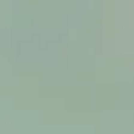
HOME
ACTIETEGELS VOOR ONLINE PRIJZEN
TEGELS
PVC | SPC VLOEREN NIEUW!
LAMINAAT Q5 TECH NIEUW WATERBESTENDIG