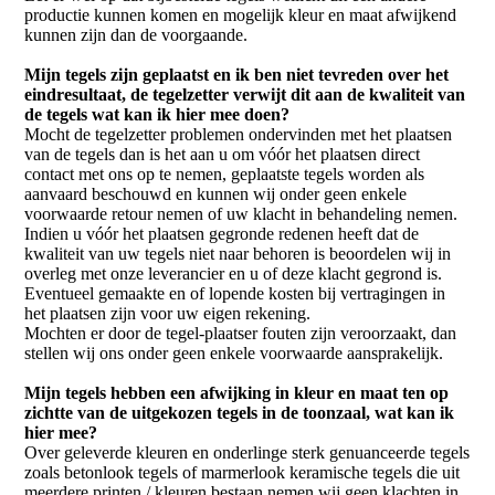
productie kunnen komen en mogelijk kleur en maat afwijkend
kunnen zijn dan de voorgaande.
Mijn tegels zijn geplaatst en ik ben niet tevreden over het
eindresultaat, de tegelzetter verwijt dit aan de kwaliteit van
de tegels wat kan ik hier mee doen?
Mocht de tegelzetter problemen ondervinden met het plaatsen
van de tegels dan is het aan u om vóór het plaatsen direct
contact met ons op te nemen, geplaatste tegels worden als
aanvaard beschouwd en kunnen wij onder geen enkele
voorwaarde retour nemen of uw klacht in behandeling nemen.
Indien u vóór het plaatsen gegronde redenen heeft dat de
kwaliteit van uw tegels niet naar behoren is beoordelen wij in
overleg met onze leverancier en u of deze klacht gegrond is.
Eventueel gemaakte en of lopende kosten bij vertragingen in
het plaatsen zijn voor uw eigen rekening.
Mochten er door de tegel-plaatser fouten zijn veroorzaakt, dan
stellen wij ons onder geen enkele voorwaarde aansprakelijk.
Mijn tegels hebben een afwijking in kleur en maat ten op
zichtte van de uitgekozen tegels in de toonzaal, wat kan ik
hier mee?
Over geleverde kleuren en onderlinge sterk genuanceerde tegels
zoals betonlook tegels of marmerlook keramische tegels die uit
meerdere printen / kleuren bestaan nemen wij geen klachten in