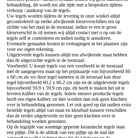
behandeling, dit wordt ten alle tijde met u besproken tijdens
verkoop / aankoop van de tegels.
Uw tegels worden tijdens de levering in onze winkel altijd
gecontroleerd op sterke afwijkende kleurverschillen ten op
zichtte van het staal in de toonzaal, indien er een te groot
kleurverschil in zit nemen wij altijd contact met u op om de
tegels zelf te controleren en indien nodig te annuleren.
Eventuele gemaakte kosten in vertragingen in het plaatsen zijn
voor uw eigen rekening.
Uitgeleverde tegels kunnen altijd een afwijkende maat hebben
dan de uitgezochte tegels in de toonzaal.
Voorbeeld: U koopt tegels van een voorbeeld in de toonzaal
met de aangegeven maat op het prijskaartje van bijvoorbeeld 60
x 60 cm als we deze tegel nameten in de toonzaal kan deze
tegel bijvoorbeeld 60.2 x 60.2 cm zijn en de uitgeleverde tegels
bijvoorbeeld 59.9 x 59.9 cm zijn. dit heeft te maken het uit te
leveren kaliber van de tegels. Iedere nieuwe productie tegels
heeft een eigen kaliber, en hier worden dan ook geen klachten
over in behandeling genomen. Let ook goed op dat nadien extra
bestelde tegels altijd van maat en kleurbad kunnen verschillen
dan de eerder uitgeleverde en hier geen klachten over in
behandeling worden genomen.
Op de legzijde van sommige geperste keramische tegels staat
een pijltje. Dit is de afdruk van een pijltje op de mal dat
aangeeft in welke richting deze bij de fabricage op de