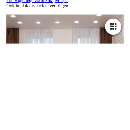
Tile Rigid tegelvorm klik pvc-spc
Ook in plak dryback te verkrijgen
Cookie-instellingen
Deze website maakt gebruik van cookies om bezoekers een optimale
gebruikerservaring te bieden. Bepaalde inhoud van derden wordt
alleen weergegeven als "Inhoud van derden" is ingeschakeld.
Technisch noodzakelijk
Deze cookies zijn noodzakelijk voor de werking van de website,
bijvoorbeeld om deze te beschermen tegen aanvallen van hackers en
om te zorgen voor een uniforme uitstraling van de site, aangepast op de
vraag van bezoekers.
Analytisch
Deze cookies worden gebruikt om de gebruikerservaring verder te
optimaliseren. Dit omvat statistieken die door derden websitebeheerder
worden verstrekt en de weergave van gepersonaliseerde advertenties
door het volgen van de gebruikersactiviteit op verschillende websites.