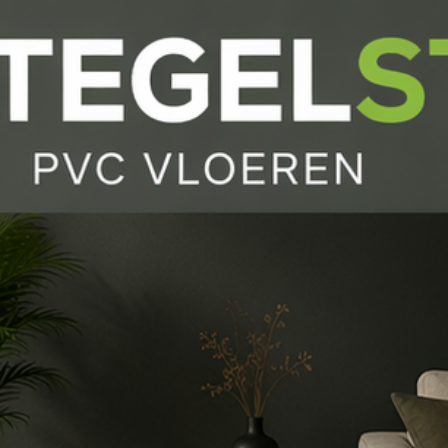
HOME
ACTIETEGELS VOOR ONLINE PRIJZEN
TEGELS
PVC | SPC VLOEREN NIEUW!
LAMINAAT Q5 TECH NIEUW WATERBESTENDIG